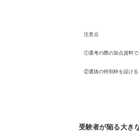
注意点
①選考の際の加点資料で
②選抜の特別枠を設ける
受験者が陥る大き