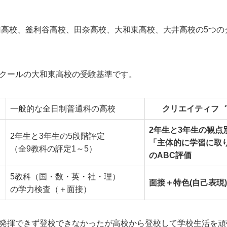
賀南高校、釜利谷高校、田奈高校、大和東高校、大井高校の5つ
クールの大和東高校の受験基準です。
一般的な全日制普通科の高校
クリエイティフ゛
2年生と3年生の観点
2年生と3年生の5段階評定
「主体的に学習に取
（全9教科の評定1～5）
のABC評価
5教科（国・数・英・社・理）
面接＋特色(自己表現
の学力検査（＋面接）
発揮できず登校できなかったが高校から登校して学校生活を頑