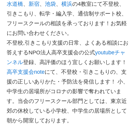
水道橋
、
新宿
、
池袋
、
横浜
の4教室にて不登校、
引きこもり、転学・編入学、通信制サポート校、
フリースクールの相談を承っております！お気軽
にお問い合わせください。
不登校,引きこもり支援の日常、よくある相談にお
答えするNPO法人高卒支援会の公式
youtubeチャ
ンネル
登録、高評価のほう宜しくお願いします！
高卒支援会note
にて、不登校・引きこもりの、支
援の正しいありかた・予防法を発信します！ 小、
中学生の居場所がコロナの影響で奪われていま
す。当会のフリースクール部門としては、東京近
郊の休校している小学校、中学生の居場所として
朝から開室しております。