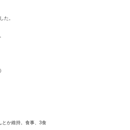
した。
。
。
）
。
んとか維持。食事、3食