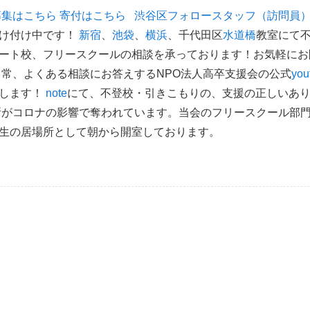
募集はこちら
寄付はこちら
渋谷区フォロースタッフ（訪問員
け付け中です！
新宿
、
池袋
、
横浜
、千代田区
水道橋
教室にて
ート校、フリースクールの相談を承っております！お気軽にお
日常、よくある相談にお答えするNPO法人高卒支援会の公式
yo
いします！
note
にて、不登校・引きこもりの、支援の正しいあ
所がコロナの影響で奪われています。当会のフリースクール部
生の居場所として朝から開室しております。