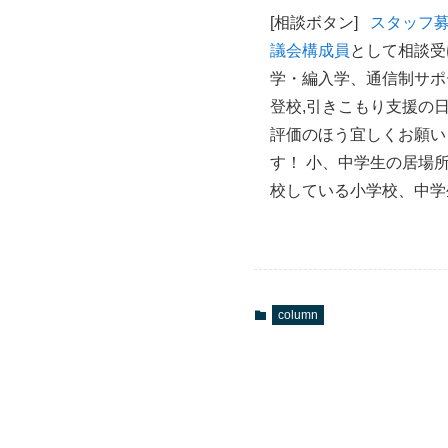
[相談ボタン]
スタッフ
議会構成員
として相談受
学・編入学、通信制サポ
登校,引きこもり支援の
評価のほう宜しくお願
す！ 小、中学生の居場
校している小学校、中学
column