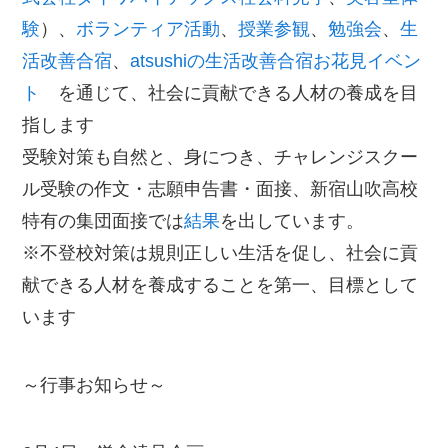
験
）、
ボランティア活動
、
授業参観
、
勉強会
、
生
活改善合宿
、
atsushiの生活改善合宿
お花見イベン
ト
を通じて、社会に貢献できる人材の養成を目
指します
受験対策も自然と、身につき、チャレンジスクー
ル受験の作文・志願申告書・面接、新宿山吹高校
特有の集団面接では
結果
を出しています。
※不登校対策は規則正しい生活を促し、社会に貢
献できる人材を養成することを第一、目標として
います
～行事お知らせ～