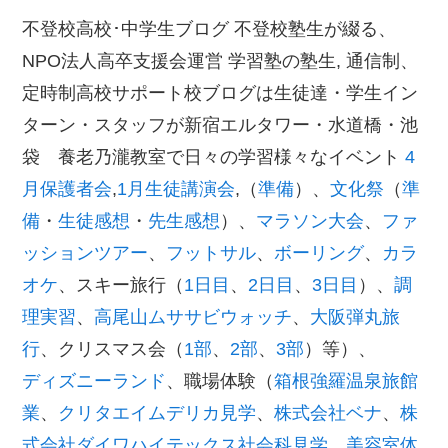
不登校高校･中学生ブログ 不登校塾生が綴る、
NPO法人高卒支援会運営 学習塾の塾生, 通信制、
定時制高校サポート校ブログは生徒達・学生イン
ターン・スタッフが新宿エルタワー・水道橋・池
袋 養老乃瀧教室で日々の学習様々なイベント
4
月保護者会
,
1月生徒講演会
,（
準備
）、
文化祭
（
準
備
・
生徒感想
・
先生感想
）、
マラソン大会
、
ファ
ッションツアー
、
フットサル
、
ボーリング
、
カラ
オケ
、スキー旅行（
1日目
、
2日目
、
3日目
）、
調
理実習
、
高尾山ムササビウォッチ
、
大阪弾丸旅
行
、クリスマス会（
1部
、
2部
、
3部
）等）、
ディズニーランド
、職場体験（
箱根強羅温泉旅館
業
、
クリタエイムデリカ見学
、
株式会社ベナ
、
株
式会社ダイワハイテックス社会科見学
、
美容室体